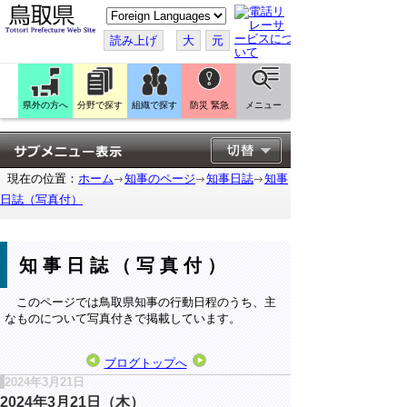
こ
の
ペ
読み上げ
大
元
ー
ジ
を
翻
訳
県外の方へ
分野で探す
組織で探す
防災 緊急
メニュー
す
る
現在の位置：
ホーム
知事のページ
知事日誌
知事
日誌（写真付）
知事日誌（写真付）
このページでは鳥取県知事の行動日程のうち、主
なものについて写真付きで掲載しています。
ブログトップへ
2024年3月21日
2024年3月21日（木）