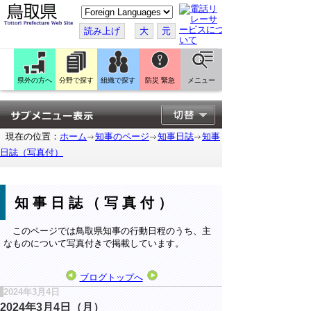
こ
の
ペ
読み上げ
大
元
ー
ジ
を
翻
訳
県外の方へ
分野で探す
組織で探す
防災 緊急
メニュー
す
る
現在の位置：
ホーム
知事のページ
知事日誌
知事
日誌（写真付）
知事日誌（写真付）
このページでは鳥取県知事の行動日程のうち、主
なものについて写真付きで掲載しています。
ブログトップへ
2024年3月4日
2024年3月4日（月）