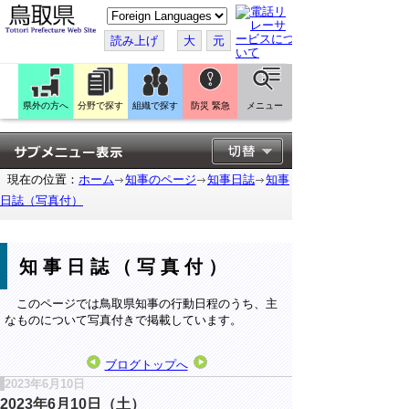
こ
の
ペ
読み上げ
大
元
ー
ジ
を
翻
訳
県外の方へ
分野で探す
組織で探す
防災 緊急
メニュー
す
る
現在の位置：
ホーム
知事のページ
知事日誌
知事
日誌（写真付）
知事日誌（写真付）
このページでは鳥取県知事の行動日程のうち、主
なものについて写真付きで掲載しています。
ブログトップへ
2023年6月10日
2023年6月10日（土）