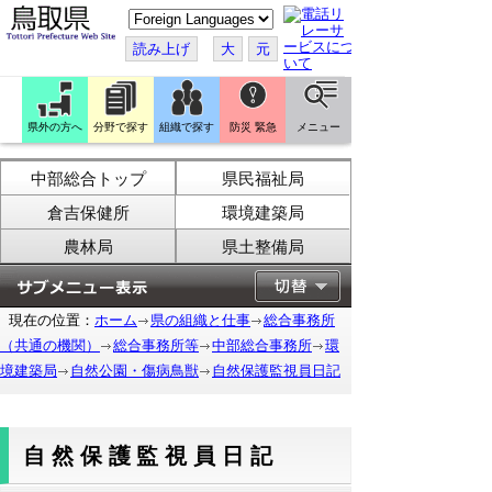
こ
の
ペ
読み上げ
大
元
ー
ジ
を
翻
訳
県外の方へ
分野で探す
組織で探す
防災 緊急
メニュー
す
る
中部総合トップ
県民福祉局
倉吉保健所
環境建築局
農林局
県土整備局
現在の位置：
ホーム
県の組織と仕事
総合事務所
（共通の機関）
総合事務所等
中部総合事務所
環
境建築局
自然公園・傷病鳥獣
自然保護監視員日記
自然保護監視員日記