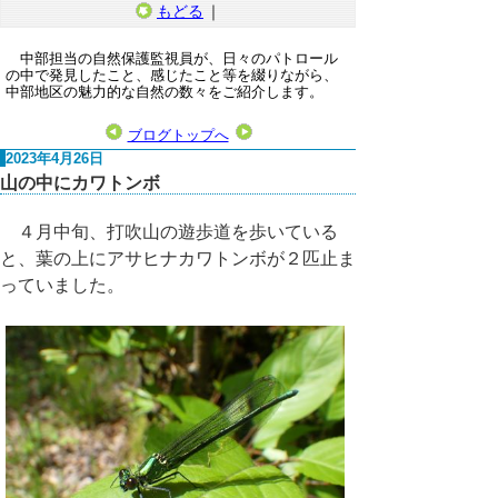
もどる
｜
中部担当の自然保護監視員が、日々のパトロール
の中で発見したこと、感じたこと等を綴りながら、
中部地区の魅力的な自然の数々をご紹介します。
ブログトップへ
2023年4月26日
山の中にカワトンボ
４月中旬、打吹山の遊歩道を歩いている
と、葉の上にアサヒナカワトンボが２匹止ま
っていました。