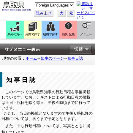
こ
の
ペ
読み上げ
大
元
ー
ジ
を
翻
訳
県外の方へ
分野で探す
組織で探す
防災 緊急
メニュー
す
る
現在の位置：
ホーム
知事のページ
知事日誌
知事日誌
このページでは鳥取県知事の行動日程を事後掲載
しています。なお、テキストによる行動日程の掲載
は土日・祝日を除く毎日、午後６時頃までに行って
います。
ただし、当日の掲載となりますので午後６時以降の
日程については、あくまで予定となります。
また、主な行動日程については、写真とともに掲
載しています。