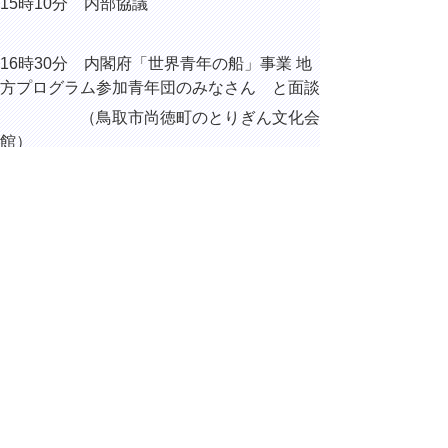
15時10分 内部協議
16時30分 内閣府「世界青年の船」事業 地
方プログラム参加青年団のみなさん と面談
（鳥取市尚徳町のとりぎん文化会
館）
16時55分 内部協議
▲ページ上部に戻る
と
個人情報保護
|
リンクについて
|
著作権に
り
ついて
|
アクセシビリティ
ネ
ッ
鳥取県総務部総務課
住所 〒680-8570
ト
鳥取県鳥取市東町1丁目220