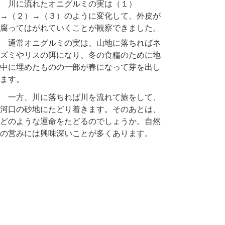
川に流れたオニグルミの実は（１）
→（２）→（３）のように変化して、外皮が
腐ってはがれていくことが観察できました。
通常オニグルミの実は、山地に落ちればネ
ズミやリスの餌になり、冬の食糧のために地
中に埋めたものの一部が春になって芽を出し
ます。
一方、川に落ちれば川を流れて旅をして、
河口の砂地にたどり着きます。そのあとは、
どのような運命をたどるのでしょうか。自然
の営みには興味深いことが多くあります。
<主な参考文献>
・身近な草木の実とタネハンドブック 多田
多恵子/著 文一総合出版 2010年
・大人のフィールド図鑑 原寸で楽しむ 身近
な木の実・タネ 図鑑&採集ガイド 多田多恵
子/著 実業之日本社 2017年