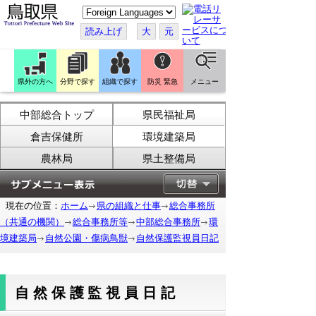
こ
の
ペ
読み上げ
大
元
ー
ジ
を
翻
訳
県外の方へ
分野で探す
組織で探す
防災 緊急
メニュー
す
る
中部総合トップ
県民福祉局
倉吉保健所
環境建築局
農林局
県土整備局
現在の位置：
ホーム
県の組織と仕事
総合事務所
（共通の機関）
総合事務所等
中部総合事務所
環
境建築局
自然公園・傷病鳥獣
自然保護監視員日記
自然保護監視員日記