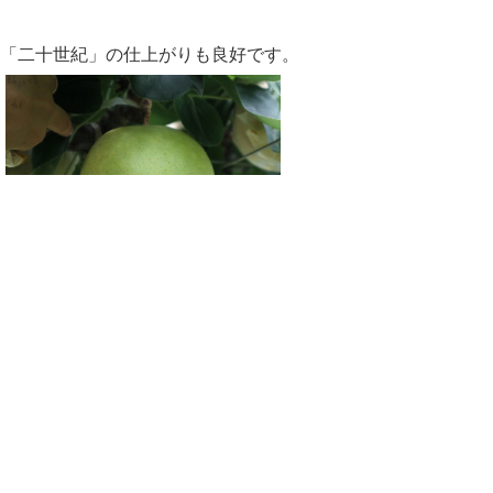
「二十世紀」の仕上がりも良好です。
２年生６名のうち、５名がインターンシップ
に行っているため、少し寂しい毎日です
が・・・１年生がしっかり頑張っています
よ。
今週末には
JA
直売所「わったいな」での販
売実習も控えており、商品づくり、
POP
づ