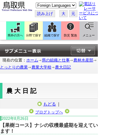
こ
の
ペ
読み上げ
大
元
ー
ジ
を
翻
訳
県外の方へ
分野で探す
組織で探す
防災 緊急
メニュー
す
る
現在の位置：
ホーム
県の組織と仕事
農林水産部
とっとりの農業
農業大学校
農大日記
農大日記
もどる
｜
ブログトップへ
2022年8月26日
【果樹コース】ナシの収穫最盛期を迎えてい
ます！