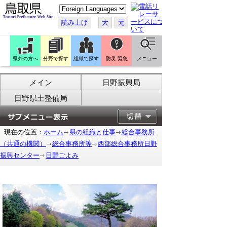
こ
の
ペ
読み上げ
大
元
ー
ジ
を
翻
訳
県外の方へ
分野で探す
組織で探す
防災 緊急
メニュー
す
る
メイン
日野振興局
日野県土整備局
現在の位置：
ホーム
県の組織と仕事
総合事務所
（共通の機関）
総合事務所等
西部総合事務所日野
振興センター
日野ごよみ