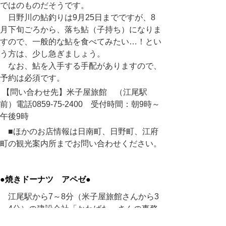
ではのものだそうです。
日野川の鮎釣りは
9
月
25
日までですが、
8
月下旬ごろから、落ち鮎（子持ち）になりま
すので、一般的な鮎を食べてみたい…！とい
う方は、少し急ぎましょう。
なお、鮎を入手する手配がありますので、
予約は必須です。
【問い合わせ先】米子屋旅館 （江尾駅
前）電話0859-75-2400 受付時間：朝9時～
午後9時
■ほかのお店情報は日南町、日野町、江府
町の観光案内所までお問い合わせください。
●焼きドーナツ アペゼ●
江尾駅から
7
～
8
分（米子屋旅館さんから
3
～
4
分）の建設会社「かわばた」さんの事務
所に併設されたカウンターで江府町のふるさ