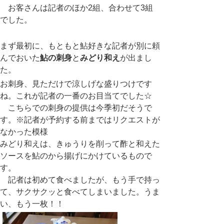
お客さんは記者のほか
2
組、合わせて
3
組
でした。
まず最初に、もともと鮎好きな記者が別に頼
んでおいた
鮎の刺身
と
みどり和え
が出まし
た。
お刺身、見ただけで涼しげな盛りつけです
ね。これが記者の一番のお目当てでした☆
こちらでの刺身の提供は今季初だそうで
す。※記者が予約する前まではリクエストが
なかった模様
みどり和えは、きゅうりを削って酢と和えた
ソースを鮎のから揚げにかけているもので
す。
記者は初めて食べましたが、もう手で持っ
て、サクサクッと食べてしまいました。うま
い、もう一枚！！