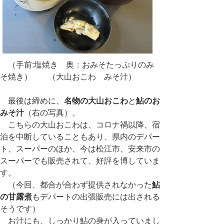
（手前:塩焼き 奥：おみそたっぷりのみ
そ焼き） （大山おこわ みそ汁）
最後は締めに、
名物の大山おこわ
と
鮎のお
みそ汁
（右の写真）。
こちらの大山おこわは、コロナ禍以降、宿
泊を中断していることもあり、県内のデパー
ト、スーパーのほか、今は松江市、安来市の
スーパーでも販売されて、好評を博していま
す。
（今回、都合が合わず提供されなかった
鮎
の甘露煮
もデパートの出張販売には出される
そうです）
お汁にも、しっかり鮎の身が入っていまし