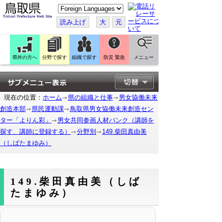
こ
の
ペ
読み上げ
大
元
ー
ジ
を
翻
訳
県外の方へ
分野で探す
組織で探す
防災 緊急
メニュー
す
る
現在の位置：
ホーム
県の組織と仕事
男女協働未来
創造本部
県民運動課
鳥取県男女協働未来創造セン
ター「よりん彩」
男女共同参画人材バンク（講師を
探す、講師に登録する）
分野別
149.柴田真由美
（しばたまゆみ）
149.柴田真由美（しば
たまゆみ）