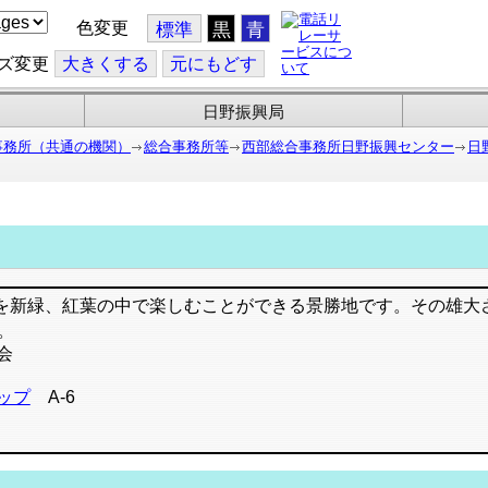
色変更
標準
黒
青
ズ変更
大
きくする
元
にもどす
日野振興局
事務所（共通の機関）
総合事務所等
西部総合事務所日野振興センター
日
を新緑、紅葉の中で楽しむことができる景勝地です。その雄大
。
会
ップ
A-6