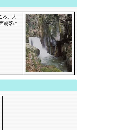
ころ。大
面崩落に