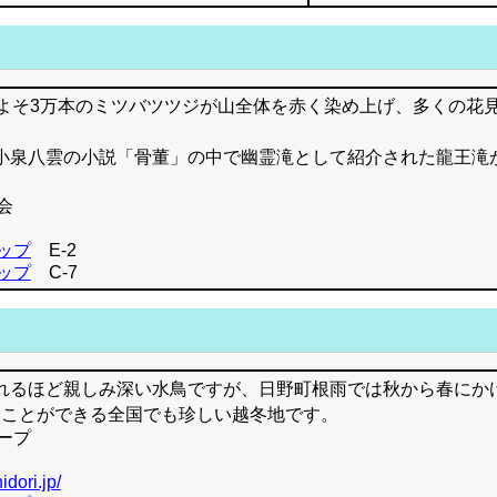
よそ3万本のミツバツツジが山全体を赤く染め上げ、多くの花
小泉八雲の小説「骨董」の中で幽霊滝として紹介された龍王滝
会
ップ
E-2
ップ
C-7
れるほど親しみ深い水鳥ですが、日野町根雨では秋から春にか
することができる全国でも珍しい越冬地です。
ープ
idori.jp/