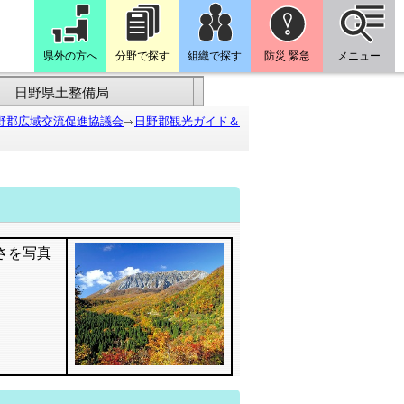
県外の方へ
分野で探す
組織で探す
防災 緊急
メニュー
日野県土整備局
野郡広域交流促進協議会
日野郡観光ガイド＆
さを写真