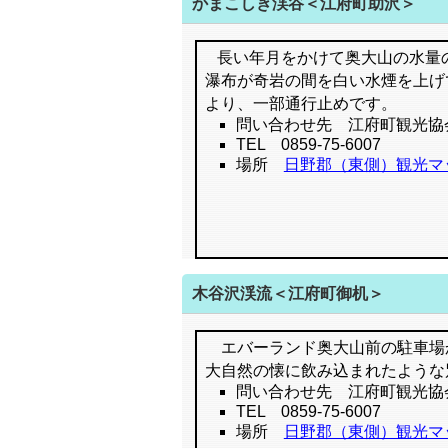
かまこしき渓谷＜江府町助沢＞
長い年月をかけて奥大山の水量
瀑布が奇岩の間を白い水煙を上げ
より、一部通行止めです。
問い合わせ先 江府町観光協
TEL 0859-75-6007
場所
日野郡（東側）観光マ
木谷沢渓流＜江府町御机＞
エバーランド奥大山前の駐車場か
大自然の懐に飲み込まれたような
問い合わせ先 江府町観光協
TEL 0859-75-6007
場所
日野郡（東側）観光マ