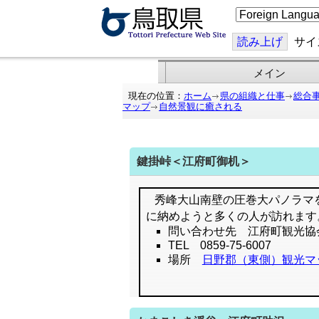
こ
の
ペ
ー
読み上げ
サイ
ジ
を
翻
メイン
訳
す
現在の位置：
ホーム
県の組織と仕事
総合
る
マップ
自然景観に癒される
鍵掛峠＜江府町御机＞
秀峰大山南壁の圧巻大パノラマ
に納めようと多くの人が訪れます
問い合わせ先 江府町観光協
TEL 0859-75-6007
場所
日野郡（東側）観光マ