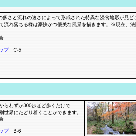
の多さと流れの速さによって形成された特異な浸食地形が見ど
て流れ落ちる様は豪快かつ優美な風景を描きます。※現在、法
会
ップ
C-5
らわずか300歩ほど歩くだけで
別世界にたどり着くことができます。
会
ップ
B-6