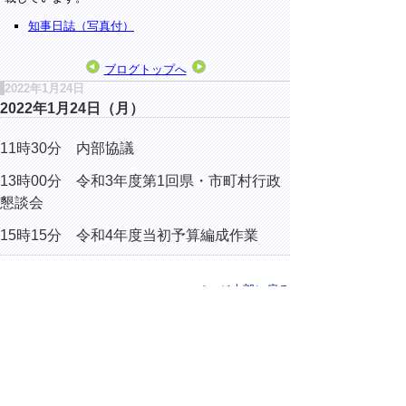
知事日誌（写真付）
ブログトップへ
2022年1月24日
2022年1月24日（月）
11時30分 内部協議
13時00分 令和3年度第1回県・市町村行政
懇談会
15時15分 令和4年度当初予算編成作業
▲ページ上部に戻る
と
個人情報保護
|
リンクについて
|
著作権に
り
ついて
|
アクセシビリティ
ネ