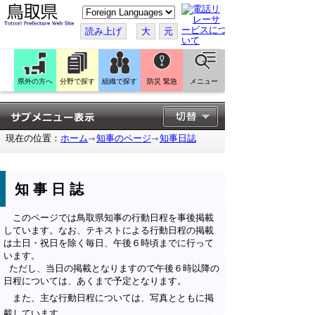
こ
の
ペ
読み上げ
大
元
ー
ジ
を
翻
訳
県外の方へ
分野で探す
組織で探す
防災 緊急
メニュー
す
る
現在の位置：
ホーム
知事のページ
知事日誌
知事日誌
このページでは鳥取県知事の行動日程を事後掲載
しています。なお、テキストによる行動日程の掲載
は土日・祝日を除く毎日、午後６時頃までに行って
います。
ただし、当日の掲載となりますので午後６時以降の
日程については、あくまで予定となります。
また、主な行動日程については、写真とともに掲
載しています。