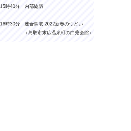
15時40分 内部協議
16時30分 連合鳥取 2022新春のつどい
（鳥取市末広温泉町の白兎会館）
17時15分 全国知事会 新型コロナウイルス
緊急対策本部 役員会議（WEB出席）
▲ページ上部に戻る
と
個人情報保護
|
リンクについて
|
著作権に
り
ついて
|
アクセシビリティ
ネ
ッ
鳥取県総務部総務課
住所 〒680-8570
ト
鳥取県鳥取市東町1丁目220