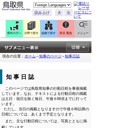
こ
の
ペ
読み上げ
大
元
ー
ジ
を
翻
訳
県外の方へ
分野で探す
組織で探す
防災 緊急
メニュー
す
る
現在の位置：
ホーム
知事のページ
知事日誌
知事日誌
このページでは鳥取県知事の行動日程を事後掲載
しています。なお、テキストによる行動日程の掲載
は土日・祝日を除く毎日、午後６時頃までに行って
います。
ただし、当日の掲載となりますので午後６時以降の
日程については、あくまで予定となります。
また、主な行動日程については、写真とともに掲
載しています。