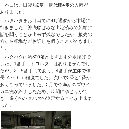
本日は、田後船
2
隻、網代船
4
隻の入港が
ありました。
ハタハタをお目当てに
4
時過ぎから市場に
行きました。沖底船はみな出港済みで船頭に
話を聞くことが出来ず残念でしたが、販売の
方から相場などお話しを伺うことができまし
た。
ハタハタは約
800
箱とまずまずの水揚げで
した。
1
番手（トロハタ）はありませんでし
たが、
2
～
5
番手まであり、
4
番手が主体で体
長
14
～
16cm
程度でした。次いで
3
番と
5
番が
多くなっていました。
3
月で今漁期のズワイ
ガニ漁が終了したため、時間にゆとりがで
き、多くのハタハタの測定することが出来ま
した。