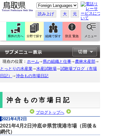
こ
の
ペ
読み上げ
大
元
ー
ジ
を
翻
訳
県外の方へ
分野で探す
組織で探す
防災 緊急
メニュー
す
る
現在の位置：
ホーム
県の組織と仕事
農林水産部
とっとりの水産業
水産試験場
試験場ブログ（市場
日記）
沖合もの市場日記
沖合もの市場日記
ブログトップへ
2021年4月2日
2021年4月2日沖底＠県営境港市場（田後＆
網代）