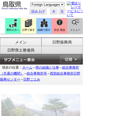
こ
の
ペ
読み上げ
大
元
ー
ジ
を
翻
訳
県外の方へ
分野で探す
組織で探す
防災 緊急
メニュー
す
る
メイン
日野振興局
日野県土整備局
現在の位置：
ホーム
県の組織と仕事
総合事務所
（共通の機関）
総合事務所等
西部総合事務所日野
振興センター
日野ごよみ