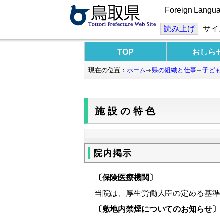
こ
の
ペ
ー
読み上げ
サイ
ジ
を
翻
TOP
おしら
訳
す
現在の位置：
ホーム
県の組織と仕事
子ど
る
施設の特色
院内掲示
〔保険医療機関〕
当院は、厚生労働大臣の定める基準
〔敷地内禁煙についてのお知らせ〕