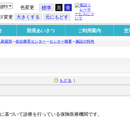
色変更
標準
黒
青
ズ変更
大
きくする
元
にもどす
せ
院長あいさつ
ご利用案内
交
も家庭部
総合療育センター
センター概要
施設の特色
もどる
｜
に基づいて診療を行っている保険医療機関です。