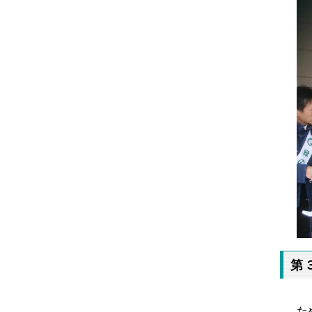
第
「
た