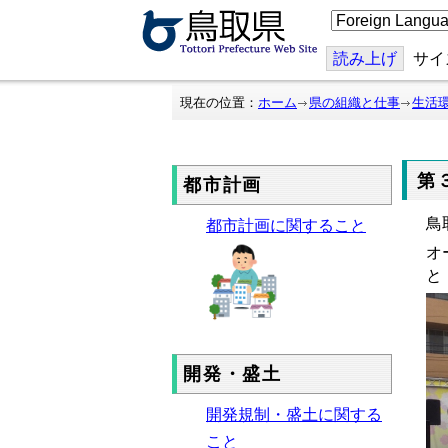
こ
の
ペ
ー
読み上げ
サイ
ジ
を
翻
現在の位置：
ホーム
県の組織と仕事
生活
訳
す
る
第
都市計画
鳥
都市計画に関すること
オ
と
開発・盛土
開発規制・盛土に関する
こと