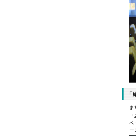
「
ま
「
ペ
ー