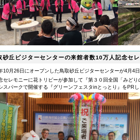
取砂丘ビジターセンターの来館者数10万人記念セ
年10月26日にオープンした鳥取砂丘ビジターセンターが4月4
念セレモニーに花トリピーが参加して『第３０回全国「みどり
シスパークで開催する『グリーンフェスタinとっとり』をPR