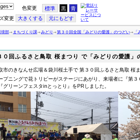
色変更
標準
黒
青
ズ変更
大
きくする
元
にもどす
環境部
まちづくり課
みどり
第３０回全国「みどりの愛護」のつどい
「
３０回ふるさと鳥取 桜まつり で「みどりの愛護」
取市のきなんせ広場＆袋川桜土手で 第３０回ふるさと鳥取 桜
ープニングで花トリピーがステージにあがり、来場者に『第３
『グリーンフェスタinとっとり』をPRしました。