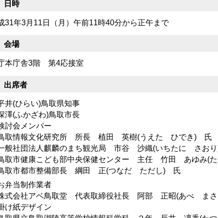
 日時
成31年3月11日（月）午前11時40分から正午まで
 会場
庁本庁舎3階 第4応接室
 出席者
平井(ひらい)鳥取県知事
深澤(ふかざわ)鳥取市長
検討会メンバー
取情報文化研究所 所長 植田 英樹(うえた ひでき) 氏
般社団法人麒麟のまち観光局 市谷 沙織(いちたに さおり
取市健康こども部中央保健センター 主任 竹田 あゆみ(た
取市都市整備部長 綱田 正(つなだ ただし) 氏
お弁当制作業者
式会社アベ鳥取堂 代表取締役社長 阿部 正昭(あべ まさ
掛け紙デザイン