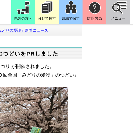
県外の方へ
分野で探す
組織で探す
防災 緊急
メニュー
みどりの愛護」新着ニュース
のつどいをPRしました
まつり が開催されました。
０回全国「みどりの愛護」のつどい』