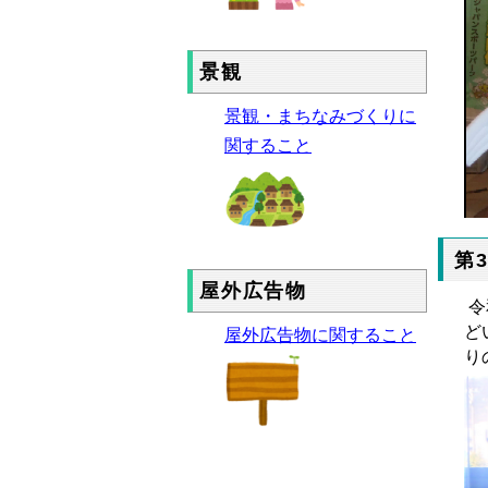
景観
景観・まちなみづくりに
関すること
第
屋外広告物
令
ど
屋外広告物に関すること
り