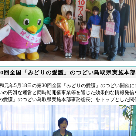
30回全国「みどりの愛護」のつどい鳥取県実施本
和元年5月18日の第30回全国「みどりの愛護」のつどい開催
いの円滑な運営と同時期開催事業等を通じた効果的な情報発信
の愛護」のつどい鳥取県実施本部事務総長）をトップとした関