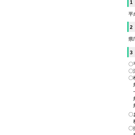
1
平
2
県
3
〇
〇
〇
鳥
一
鳥
鳥
〇
株
〇