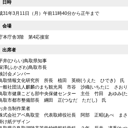
 日時
成31年3月11日（月）午前11時40分から正午まで
 会場
庁本庁舎3階 第4応接室
 出席者
平井(ひらい)鳥取県知事
深澤(ふかざわ)鳥取市長
検討会メンバー
取情報文化研究所 所長 植田 英樹(うえた ひでき) 氏
般社団法人麒麟のまち観光局 市谷 沙織(いちたに さおり
取市健康こども部中央保健センター 主任 竹田 あゆみ(た
取市都市整備部長 綱田 正(つなだ ただし) 氏
お弁当制作業者
式会社アベ鳥取堂 代表取締役社長 阿部 正昭(あべ まさ
掛け紙デザイン