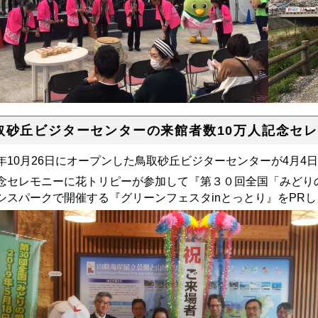
取砂丘ビジターセンターの来館者数10万人記念セ
年10月26日にオープンした鳥取砂丘ビジターセンターが4月4
念セレモニーに花トリピーが参加して『第３０回全国「みどり
シスパークで開催する『グリーンフェスタinとっとり』をPR