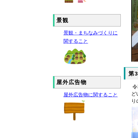
景観
景観・まちなみづくりに
関すること
第
屋外広告物
令
ど
屋外広告物に関すること
り