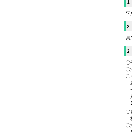
1
平
2
県
3
〇
〇
〇
鳥
一
鳥
鳥
〇
株
〇