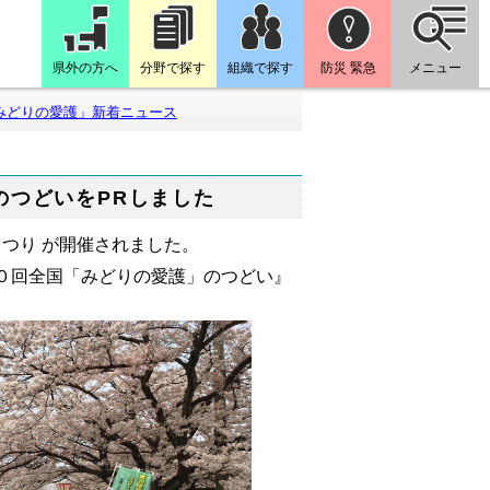
県外の方へ
分野で探す
組織で探す
防災 緊急
メニュー
みどりの愛護」新着ニュース
のつどいをPRしました
まつり が開催されました。
０回全国「みどりの愛護」のつどい』