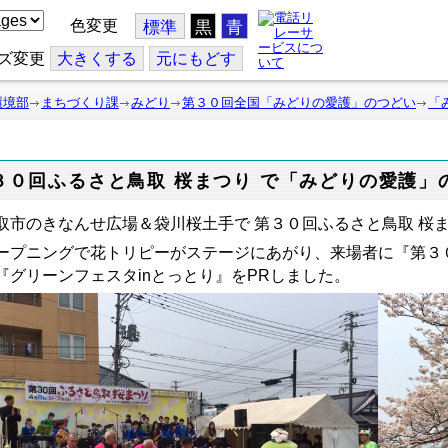
色変更
標準
黒
青
ズ変更
大
きくする
元
にもどす
環境部
まちづくり課
みどり
第３０回全国「みどりの愛護」のつどい
「
３０回ふるさと鳥取 桜まつり で「みどりの愛護」
取市のきなんせ広場＆袋川桜土手で 第３０回ふるさと鳥取 桜
ープニングで花トリピーがステージにあがり、来場者に『第３
『グリーンフェスタinとっとり』をPRしました。