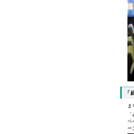
「
ま
「
ペ
ー