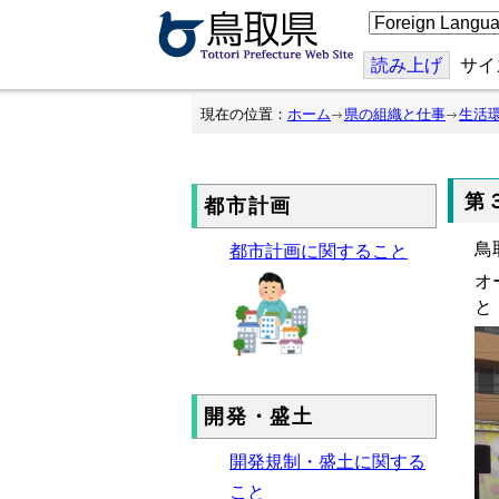
こ
の
ペ
ー
読み上げ
サイ
ジ
を
翻
現在の位置：
ホーム
県の組織と仕事
生活
訳
す
る
第
都市計画
鳥
都市計画に関すること
オ
と
開発・盛土
開発規制・盛土に関する
こと