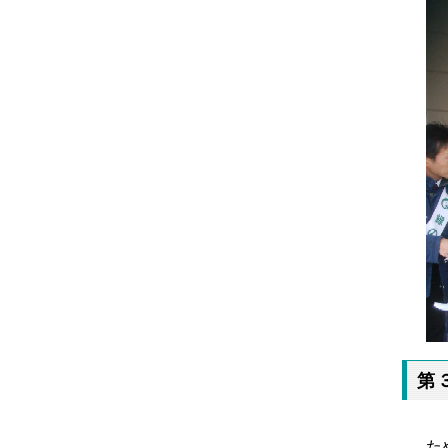
第
「
た