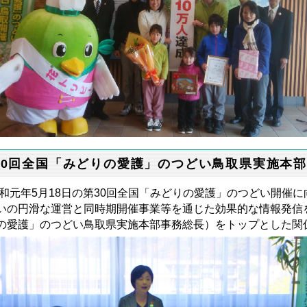
30回全国「みどりの愛護」のつどい鳥取県実施本
和元年5月18日の第30回全国「みどりの愛護」のつどい開催
いの円滑な運営と同時期開催事業等を通じた効果的な情報発信
の愛護」のつどい鳥取県実施本部事務総長）をトップとした関