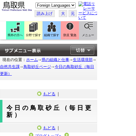
こ
の
ペ
読み上げ
大
元
ー
ジ
を
翻
訳
県外の方へ
分野で探す
組織で探す
防災 緊急
メニュー
す
る
現在の位置：
ホーム
県の組織と仕事
生活環境部
自然共生課
鳥取砂丘ページ
今日の鳥取砂丘（毎日
更新）
もどる
｜
今日の鳥取砂丘（毎日更
新）
もどる
｜
ブログトップへ