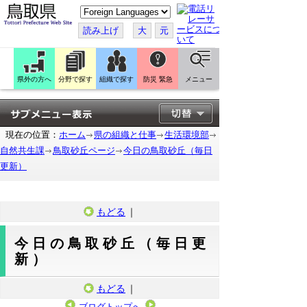
こ
の
ペ
読み上げ
大
元
ー
ジ
を
翻
訳
県外の方へ
分野で探す
組織で探す
防災 緊急
メニュー
す
る
現在の位置：
ホーム
県の組織と仕事
生活環境部
自然共生課
鳥取砂丘ページ
今日の鳥取砂丘（毎日
更新）
もどる
｜
今日の鳥取砂丘（毎日更
新）
もどる
｜
ブログトップへ