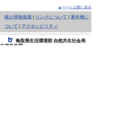
▲ページ上部に戻る
と
個人情報保護
|
リンクについて
|
著作権に
り
ついて
|
アクセシビリティ
ネ
鳥取県生活環境部 自然共生社会局
ッ
自然共生課
住所 〒680-8570
ト
鳥取県鳥取市東町1丁目220
へ
電話
0857-26-7199
ファクシミリ 0857-26-7561
の
E-mail
shizen-kyousei@pref.tottori.lg.jp
「メールでの問い合わせについてお願い」
ドメイン指定受信・拒否などの設定をされてい
る場合は、「@pref.tottori.lg.jp」からの電子メールを
受信可能な設定としてください。
鳥取砂丘レンジャー詰所
住所 〒689-0105
鳥取市福部町湯山2164-661
（一般財団法人自然公園財団鳥取支部