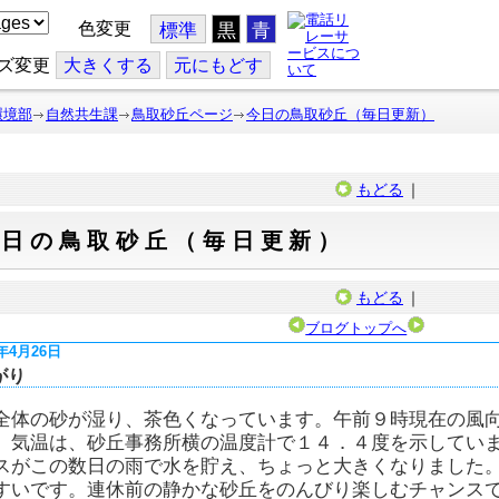
色変更
標準
黒
青
ズ変更
大
きくする
元
にもどす
環境部
自然共生課
鳥取砂丘ページ
今日の鳥取砂丘（毎日更新）
もどる
｜
今日の鳥取砂丘（毎日更新）
もどる
｜
ブログトップへ
8年4月26日
がり
全体の砂が湿り、茶色くなっています。午前９時現在の風
、気温は、砂丘事務所横の温度計で１４．４度を示してい
スがこの数日の雨で水を貯え、ちょっと大きくなりました
すいです。連休前の静かな砂丘をのんびり楽しむチャンス