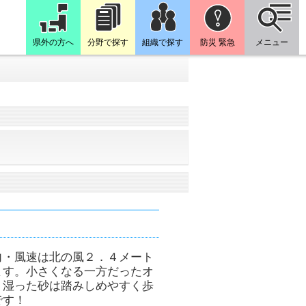
県外の方へ
分野で探す
組織で探す
防災 緊急
メニュー
向・風速は北の風２．４メート
ます。小さくなる一方だったオ
。湿った砂は踏みしめやすく歩
です！