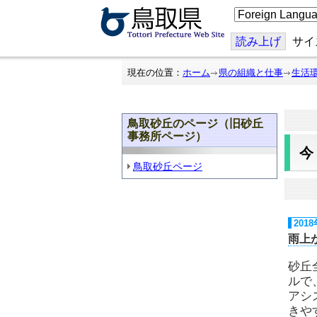
こ
の
ペ
ー
読み上げ
サイ
ジ
を
翻
現在の位置：
ホーム
県の組織と仕事
生活
訳
す
る
鳥取砂丘のページ（旧砂丘
事務所ページ）
鳥取砂丘ページ
201
雨上
砂丘
ルで
アシ
きや