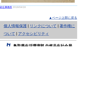
砂丘事務所
2018/04/16
▲ページ上部に戻る
と
個人情報保護
|
リンクについて
|
著作権に
り
ついて
|
アクセシビリティ
ネ
鳥取県生活環境部 自然共生社会局
ッ
自然共生課
住所 〒680-8570
ト
鳥取県鳥取市東町1丁目220
へ
電話
0857-26-7199
ファクシミリ 0857-26-7561
の
E-mail
shizen-kyousei@pref.tottori.lg.jp
「メールでの問い合わせについてお願い」
ドメイン指定受信・拒否などの設定をされてい
る場合は、「@pref.tottori.lg.jp」からの電子メールを
受信可能な設定としてください。
鳥取砂丘レンジャー詰所