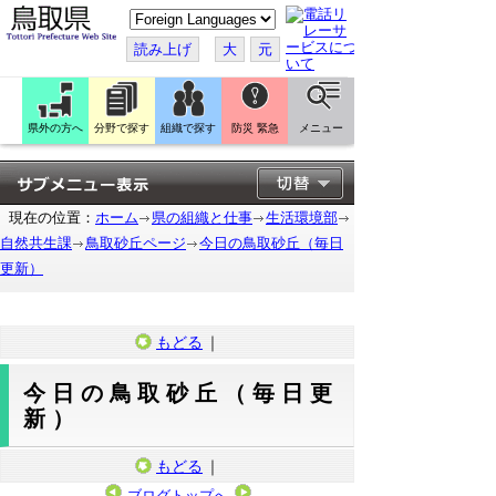
こ
の
ペ
読み上げ
大
元
ー
ジ
を
翻
訳
県外の方へ
分野で探す
組織で探す
防災 緊急
メニュー
す
る
現在の位置：
ホーム
県の組織と仕事
生活環境部
自然共生課
鳥取砂丘ページ
今日の鳥取砂丘（毎日
更新）
もどる
｜
今日の鳥取砂丘（毎日更
新）
もどる
｜
ブログトップへ