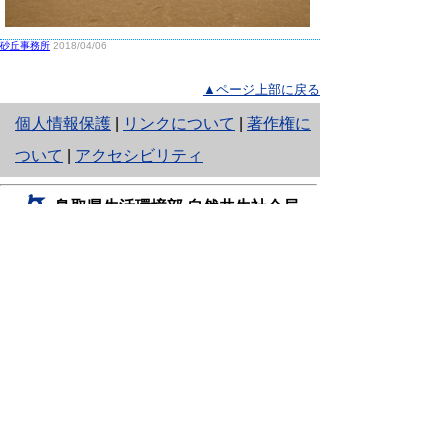
砂丘事務所
2018/04/06
▲ページ上部に戻る
と
個人情報保護
|
リンクについて
|
著作権に
り
ついて
|
アクセシビリティ
ネ
鳥取県生活環境部 自然共生社会局
ッ
自然共生課
住所 〒680-8570
ト
鳥取県鳥取市東町1丁目220
へ
電話
0857-26-7199
ファクシミリ 0857-26-7561
の
E-mail
shizen-kyousei@pref.tottori.lg.jp
「メールでの問い合わせについてお願い」
ドメイン指定受信・拒否などの設定をされてい
る場合は、「@pref.tottori.lg.jp」からの電子メールを
受信可能な設定としてください。
鳥取砂丘レンジャー詰所