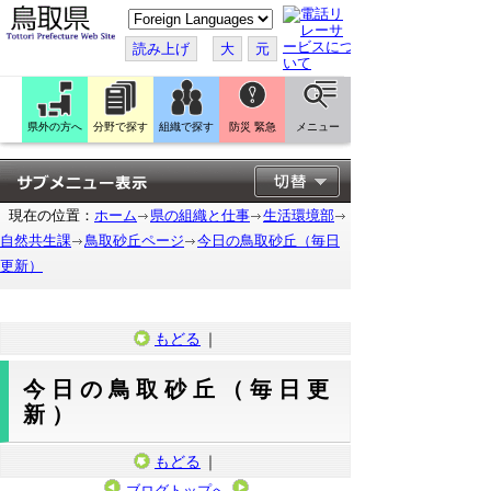
こ
の
ペ
読み上げ
大
元
ー
ジ
を
翻
訳
県外の方へ
分野で探す
組織で探す
防災 緊急
メニュー
す
る
現在の位置：
ホーム
県の組織と仕事
生活環境部
自然共生課
鳥取砂丘ページ
今日の鳥取砂丘（毎日
更新）
もどる
｜
今日の鳥取砂丘（毎日更
新）
もどる
｜
ブログトップへ