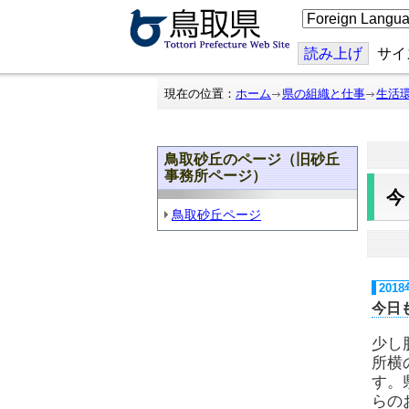
こ
の
ペ
ー
読み上げ
サイ
ジ
を
翻
現在の位置：
ホーム
県の組織と仕事
生活
訳
す
る
鳥取砂丘のページ（旧砂丘
事務所ページ）
鳥取砂丘ページ
201
今日
少し
所横
す。
らの