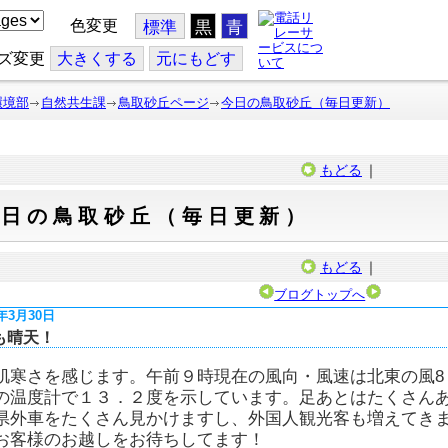
色変更
標準
黒
青
ズ変更
大
きくする
元
にもどす
環境部
自然共生課
鳥取砂丘ページ
今日の鳥取砂丘（毎日更新）
もどる
｜
今日の鳥取砂丘（毎日更新）
もどる
｜
ブログトップへ
8年3月30日
も晴天！
肌寒さを感じます。午前９時現在の風向・風速は北東の風8
の温度計で１３．２度を示しています。足あとはたくさん
県外車をたくさん見かけますし、外国人観光客も増えてき
お客様のお越しをお待ちしてます！