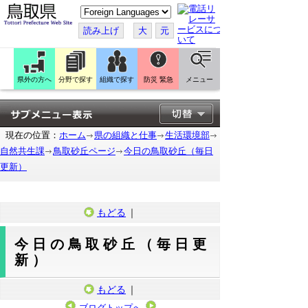
こ
の
ペ
読み上げ
大
元
ー
ジ
を
翻
訳
県外の方へ
分野で探す
組織で探す
防災 緊急
メニュー
す
る
現在の位置：
ホーム
県の組織と仕事
生活環境部
自然共生課
鳥取砂丘ページ
今日の鳥取砂丘（毎日
更新）
もどる
｜
今日の鳥取砂丘（毎日更
新）
もどる
｜
ブログトップへ