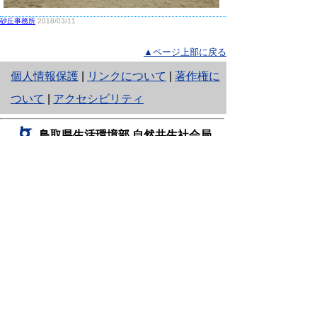
砂丘事務所
2018/03/11
▲ページ上部に戻る
と
個人情報保護
|
リンクについて
|
著作権に
り
ついて
|
アクセシビリティ
ネ
鳥取県生活環境部 自然共生社会局
ッ
自然共生課
住所 〒680-8570
ト
鳥取県鳥取市東町1丁目220
へ
電話
0857-26-7199
ファクシミリ 0857-26-7561
の
E-mail
shizen-kyousei@pref.tottori.lg.jp
「メールでの問い合わせについてお願い」
ドメイン指定受信・拒否などの設定をされてい
る場合は、「@pref.tottori.lg.jp」からの電子メールを
受信可能な設定としてください。
鳥取砂丘レンジャー詰所