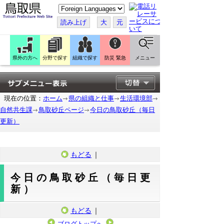
こ
の
ペ
読み上げ
大
元
ー
ジ
を
翻
訳
県外の方へ
分野で探す
組織で探す
防災 緊急
メニュー
す
る
現在の位置：
ホーム
県の組織と仕事
生活環境部
自然共生課
鳥取砂丘ページ
今日の鳥取砂丘（毎日
更新）
もどる
｜
今日の鳥取砂丘（毎日更
新）
もどる
｜
ブログトップへ