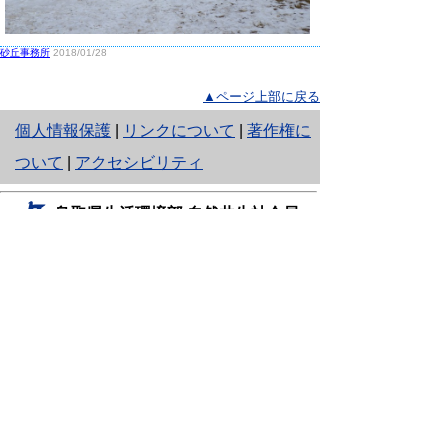
砂丘事務所
2018/01/28
▲ページ上部に戻る
と
個人情報保護
|
リンクについて
|
著作権に
り
ついて
|
アクセシビリティ
ネ
鳥取県生活環境部 自然共生社会局
ッ
自然共生課
住所 〒680-8570
ト
鳥取県鳥取市東町1丁目220
へ
電話
0857-26-7199
ファクシミリ 0857-26-7561
の
E-mail
shizen-kyousei@pref.tottori.lg.jp
「メールでの問い合わせについてお願い」
ドメイン指定受信・拒否などの設定をされてい
る場合は、「@pref.tottori.lg.jp」からの電子メールを
受信可能な設定としてください。