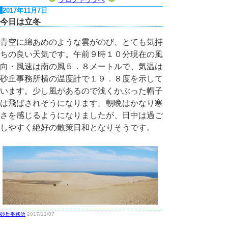
2017年11月7日
今日は立冬
青空に綿あめのような雲がのび、とても気持
ちの良い天気です。午前９時１０分現在の風
向・風速は南の風５．８メートルで、気温は
砂丘事務所横の温度計で１９．８度を示して
います。少し風があるので浅くかぶった帽子
は飛ばされそうになります。朝晩はかなり寒
さを感じるようになりましたが、日中は過ご
しやすく絶好の散策日和となりそうです。
砂丘事務所
2017/11/07