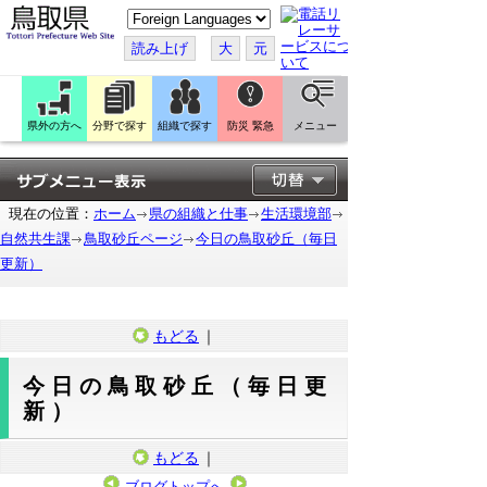
こ
の
ペ
読み上げ
大
元
ー
ジ
を
翻
訳
県外の方へ
分野で探す
組織で探す
防災 緊急
メニュー
す
る
現在の位置：
ホーム
県の組織と仕事
生活環境部
自然共生課
鳥取砂丘ページ
今日の鳥取砂丘（毎日
更新）
もどる
｜
今日の鳥取砂丘（毎日更
新）
もどる
｜
ブログトップへ