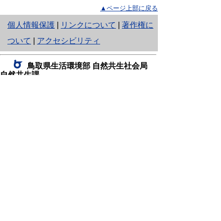
▲ページ上部に戻る
と
個人情報保護
|
リンクについて
|
著作権に
り
ついて
|
アクセシビリティ
ネ
鳥取県生活環境部 自然共生社会局
ッ
自然共生課
住所 〒680-8570
ト
鳥取県鳥取市東町1丁目220
へ
電話
0857-26-7199
ファクシミリ 0857-26-7561
の
E-mail
shizen-kyousei@pref.tottori.lg.jp
「メールでの問い合わせについてお願い」
ドメイン指定受信・拒否などの設定をされてい
る場合は、「@pref.tottori.lg.jp」からの電子メールを
受信可能な設定としてください。
鳥取砂丘レンジャー詰所
住所 〒689-0105
鳥取市福部町湯山2164-661
（一般財団法人自然公園財団鳥取支部