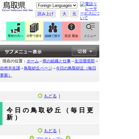
こ
の
ペ
読み上げ
大
元
ー
ジ
を
翻
訳
県外の方へ
分野で探す
組織で探す
防災 緊急
メニュー
す
る
現在の位置：
ホーム
県の組織と仕事
生活環境部
自然共生課
鳥取砂丘ページ
今日の鳥取砂丘（毎日
更新）
もどる
｜
今日の鳥取砂丘（毎日更
新）
もどる
｜
ブログトップへ