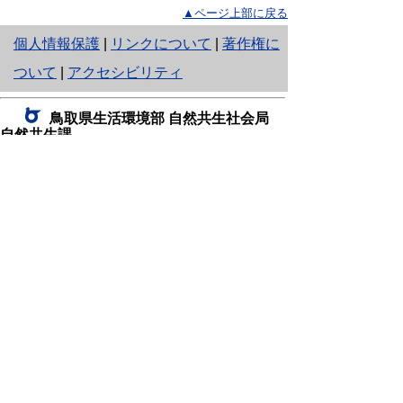
▲ページ上部に戻る
と
個人情報保護
|
リンクについて
|
著作権に
り
ついて
|
アクセシビリティ
ネ
鳥取県生活環境部 自然共生社会局
ッ
自然共生課
住所 〒680-8570
ト
鳥取県鳥取市東町1丁目220
へ
電話
0857-26-7199
ファクシミリ 0857-26-7561
の
E-mail
shizen-kyousei@pref.tottori.lg.jp
「メールでの問い合わせについてお願い」
ドメイン指定受信・拒否などの設定をされてい
る場合は、「@pref.tottori.lg.jp」からの電子メールを
受信可能な設定としてください。
鳥取砂丘レンジャー詰所
住所 〒689-0105
鳥取市福部町湯山2164-661
（一般財団法人自然公園財団鳥取支部