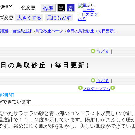
色変更
標準
黒
青
ズ変更
大
きくする
元
にもどす
環境部
自然共生課
鳥取砂丘ページ
今日の鳥取砂丘（毎日更新）
もどる
｜
今日の鳥取砂丘（毎日更新）
もどる
｜
ブログトップへ
7年2月3日
ができています
乾いたサラサラの砂と青い海のコントラストが美しいです
温度計で１０．２度を示しています。陽射しがまぶしく暖
です。強めに吹く風が砂を動かし、美しい風紋ができてい