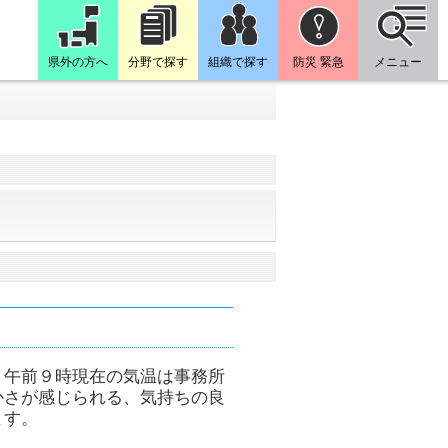
県外の方へ
分野で探す
組織で探す
防災 緊急
メニュー
。午前９時現在の気温は事務所
かさが感じられる、気持ちの良
ます。