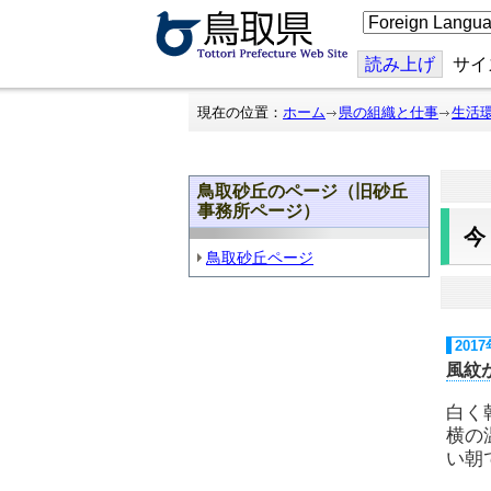
こ
の
ペ
ー
読み上げ
サイ
ジ
を
翻
現在の位置：
ホーム
県の組織と仕事
生活
訳
す
る
鳥取砂丘のページ（旧砂丘
事務所ページ）
鳥取砂丘ページ
201
風紋
白く
横の
い朝