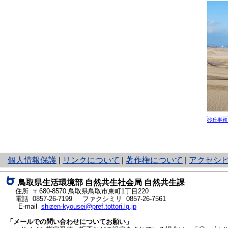
砂丘事務
と
個人情報保護
|
リンクについて
|
著作権について
|
アクセシ
り
ネ
鳥取県生活環境部 自然共生社会局 自然共生課
ッ
住所 〒680-8570
鳥取県鳥取市東町1丁目220
ト
電話
0857-26-7199
ファクシミリ 0857-26-7561
E-mail
shizen-kyousei@pref.tottori.lg.jp
へ
の
「メールでの問い合わせについてお願い」