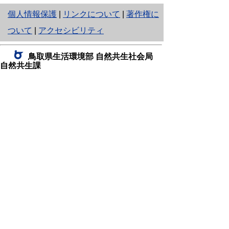
と
個人情報保護
|
リンクについて
|
著作権に
り
ついて
|
アクセシビリティ
ネ
鳥取県生活環境部 自然共生社会局
ッ
自然共生課
住所 〒680-8570
ト
鳥取県鳥取市東町1丁目220
へ
電話
0857-26-7199
ファクシミリ 0857-26-7561
の
E-mail
shizen-kyousei@pref.tottori.lg.jp
「メールでの問い合わせについてお願い」
ドメイン指定受信・拒否などの設定をされてい
る場合は、「@pref.tottori.lg.jp」からの電子メールを
受信可能な設定としてください。
鳥取砂丘レンジャー詰所
住所 〒689-0105
鳥取市福部町湯山2164-661
（一般財団法人自然公園財団鳥取支部
内）