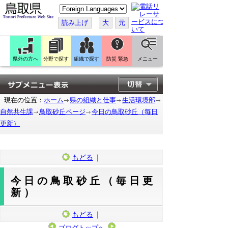
こ
の
ペ
読み上げ
大
元
ー
ジ
を
翻
訳
県外の方へ
分野で探す
組織で探す
防災 緊急
メニュー
す
る
現在の位置：
ホーム
県の組織と仕事
生活環境部
自然共生課
鳥取砂丘ページ
今日の鳥取砂丘（毎日
更新）
もどる
｜
今日の鳥取砂丘（毎日更
新）
もどる
｜
ブログトップへ