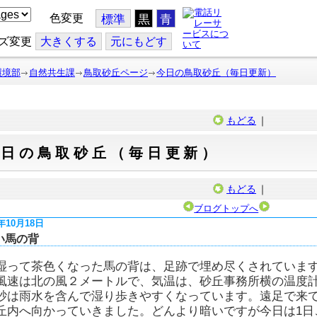
色変更
標準
黒
青
ズ変更
大
きくする
元
にもどす
環境部
自然共生課
鳥取砂丘ページ
今日の鳥取砂丘（毎日更新）
もどる
｜
今日の鳥取砂丘（毎日更新）
もどる
｜
ブログトップへ
6年10月18日
い馬の背
湿って茶色くなった馬の背は、足跡で埋め尽くされていま
風速は北の風２メートルで、気温は、砂丘事務所横の温度
砂は雨水を含んで湿り歩きやすくなっています。遠足で来
丘内へ向かっていきました。どんより暗いですが今日は1日