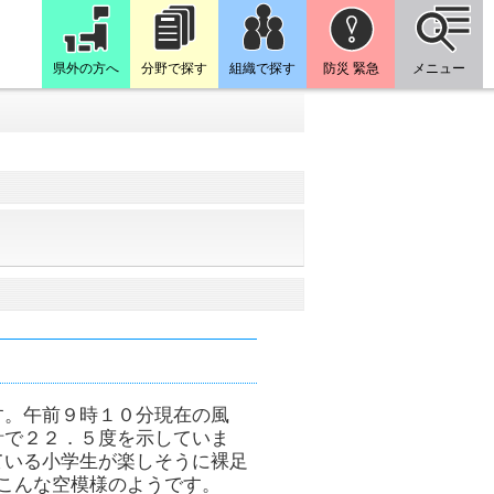
県外の方へ
分野で探す
組織で探す
防災 緊急
メニュー
す。午前９時１０分現在の風
計で２２．５度を示していま
ている小学生が楽しそうに裸足
こんな空模様のようです。