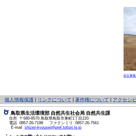
砂丘事務
と
個人情報保護
|
リンクについて
|
著作権について
|
アクセシ
り
ネ
鳥取県生活環境部 自然共生社会局 自然共生課
ッ
住所 〒680-8570
鳥取県鳥取市東町1丁目220
ト
電話
0857-26-7199
ファクシミリ 0857-26-7561
E-mail
shizen-kyousei@pref.tottori.lg.jp
へ
の