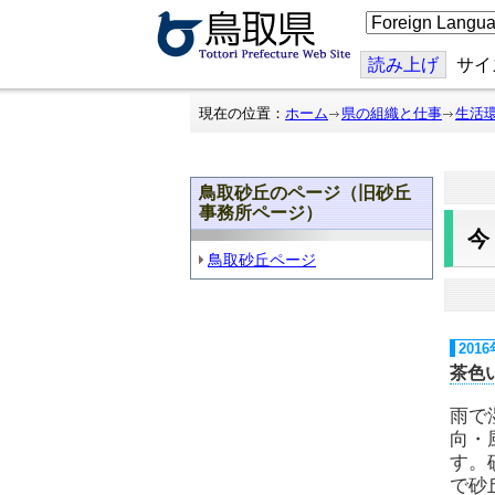
こ
の
ペ
ー
読み上げ
サイ
ジ
を
翻
現在の位置：
ホーム
県の組織と仕事
生活
訳
す
る
鳥取砂丘のページ（旧砂丘
事務所ページ）
鳥取砂丘ページ
201
茶色
雨で
向・
す。
で砂