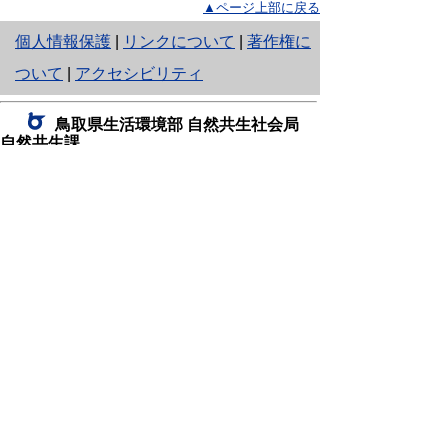
▲ページ上部に戻る
と
個人情報保護
|
リンクについて
|
著作権に
り
ついて
|
アクセシビリティ
ネ
鳥取県生活環境部 自然共生社会局
ッ
自然共生課
住所 〒680-8570
ト
鳥取県鳥取市東町1丁目220
へ
電話
0857-26-7199
ファクシミリ 0857-26-7561
の
E-mail
shizen-kyousei@pref.tottori.lg.jp
「メールでの問い合わせについてお願い」
ドメイン指定受信・拒否などの設定をされてい
る場合は、「@pref.tottori.lg.jp」からの電子メールを
受信可能な設定としてください。
鳥取砂丘レンジャー詰所
住所 〒689-0105
鳥取市福部町湯山2164-661
（一般財団法人自然公園財団鳥取支部
内）