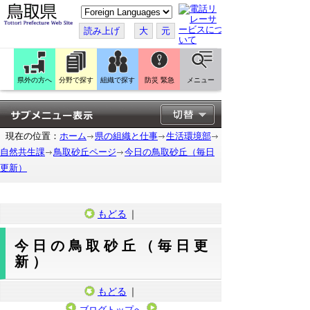
こ
の
ペ
読み上げ
大
元
ー
ジ
を
翻
訳
県外の方へ
分野で探す
組織で探す
防災 緊急
メニュー
す
る
現在の位置：
ホーム
県の組織と仕事
生活環境部
自然共生課
鳥取砂丘ページ
今日の鳥取砂丘（毎日
更新）
もどる
｜
今日の鳥取砂丘（毎日更
新）
もどる
｜
ブログトップへ