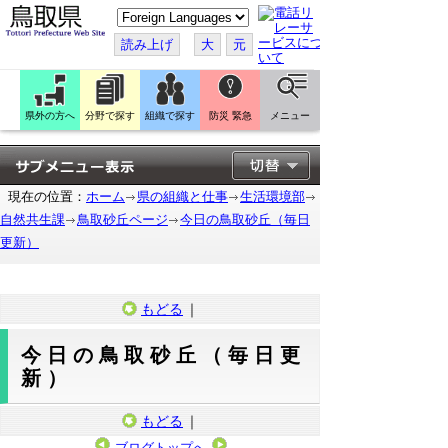
こ
の
ペ
読み上げ
大
元
ー
ジ
を
翻
訳
県外の方へ
分野で探す
組織で探す
防災 緊急
メニュー
す
る
現在の位置：
ホーム
県の組織と仕事
生活環境部
自然共生課
鳥取砂丘ページ
今日の鳥取砂丘（毎日
更新）
もどる
｜
今日の鳥取砂丘（毎日更
新）
もどる
｜
ブログトップへ