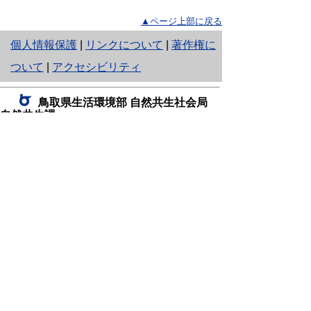
▲ページ上部に戻る
と
個人情報保護
|
リンクについて
|
著作権に
り
ついて
|
アクセシビリティ
ネ
鳥取県生活環境部 自然共生社会局
ッ
自然共生課
住所 〒680-8570
ト
鳥取県鳥取市東町1丁目220
へ
電話
0857-26-7199
ファクシミリ 0857-26-7561
の
E-mail
shizen-kyousei@pref.tottori.lg.jp
「メールでの問い合わせについてお願い」
ドメイン指定受信・拒否などの設定をされてい
る場合は、「@pref.tottori.lg.jp」からの電子メールを
受信可能な設定としてください。
鳥取砂丘レンジャー詰所
住所 〒689-0105
鳥取市福部町湯山2164-661