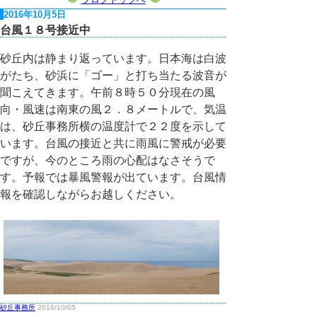
2016年10月5日
台風１８号接近中
砂丘内は静まり返っています。日本海は白波
がたち、砂浜に「ゴー」と打ち当たる波音が
聞こえてきます。午前８時５０分現在の風
向・風速は南東の風２．８メートルで、気温
は、砂丘事務所横の温度計で２２度を示して
います。台風の接近と共に雨風に警戒が必要
ですが、今のところ雨の心配はなさそうで
す。予報では暴風警報が出ています。台風情
報を確認しながらお越しください。
砂丘事務所
2016/10/05