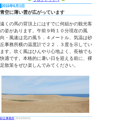
2016年6月1日
青空に薄い雲が広がっています
遠くの馬の背頂上にはすでに何組かの観光客
の姿があります。午前９時１０分現在の風
向・風速は北の風５．４メートル、気温は砂
丘事務所横の温度計で２２．３度を示してい
ます。吹く風はひんやり心地よく、長袖でも
快適です。本格的に暑い日を迎える前に、裸
足散策をぜひ楽しんでみてください。
砂丘事務所
2016/06/01