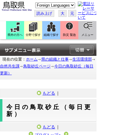
こ
の
ペ
読み上げ
大
元
ー
ジ
を
翻
訳
県外の方へ
分野で探す
組織で探す
防災 緊急
メニュー
す
る
現在の位置：
ホーム
県の組織と仕事
生活環境部
自然共生課
鳥取砂丘ページ
今日の鳥取砂丘（毎日
更新）
もどる
｜
今日の鳥取砂丘（毎日更
新）
もどる
｜
ブログトップへ