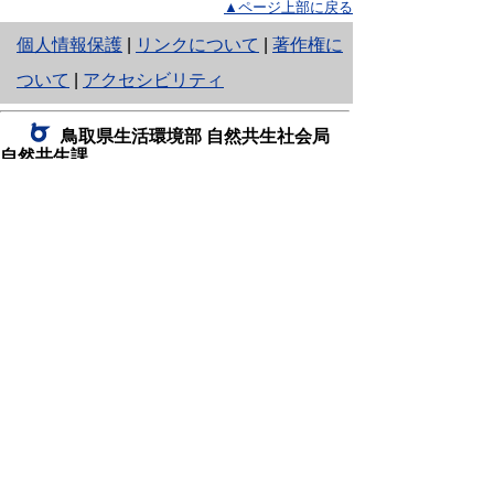
▲ページ上部に戻る
と
個人情報保護
|
リンクについて
|
著作権に
り
ついて
|
アクセシビリティ
ネ
鳥取県生活環境部 自然共生社会局
ッ
自然共生課
住所 〒680-8570
ト
鳥取県鳥取市東町1丁目220
へ
電話
0857-26-7199
ファクシミリ 0857-26-7561
の
E-mail
shizen-kyousei@pref.tottori.lg.jp
「メールでの問い合わせについてお願い」
ドメイン指定受信・拒否などの設定をされてい
る場合は、「@pref.tottori.lg.jp」からの電子メールを
受信可能な設定としてください。
鳥取砂丘レンジャー詰所
住所 〒689-0105
鳥取市福部町湯山2164-661
（一般財団法人自然公園財団鳥取支部
内）