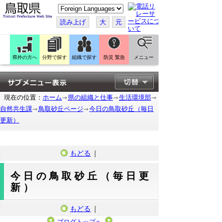
こ
の
ペ
読み上げ
大
元
ー
ジ
を
翻
訳
県外の方へ
分野で探す
組織で探す
防災 緊急
メニュー
す
る
現在の位置：
ホーム
県の組織と仕事
生活環境部
自然共生課
鳥取砂丘ページ
今日の鳥取砂丘（毎日
更新）
もどる
｜
今日の鳥取砂丘（毎日更
新）
もどる
｜
ブログトップへ