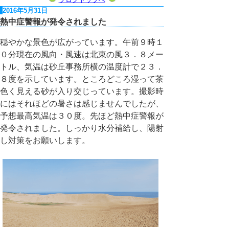
2016年5月31日
熱中症警報が発令されました
穏やかな景色が広がっています。午前９時１
０分現在の風向・風速は北東の風３．８メー
トル、気温は砂丘事務所横の温度計で２３．
８度を示しています。ところどころ湿って茶
色く見える砂が入り交じっています。撮影時
にはそれほどの暑さは感じませんでしたが、
予想最高気温は３０度。先ほど熱中症警報が
発令されました。しっかり水分補給し、陽射
し対策をお願いします。