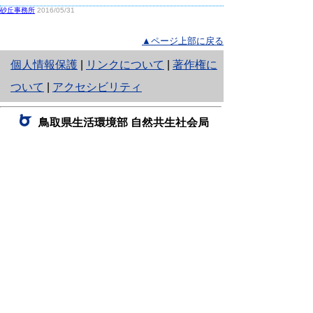
砂丘事務所
2016/05/31
▲ページ上部に戻る
と
個人情報保護
|
リンクについて
|
著作権に
り
ついて
|
アクセシビリティ
ネ
鳥取県生活環境部 自然共生社会局
ッ
自然共生課
住所 〒680-8570
ト
鳥取県鳥取市東町1丁目220
へ
電話
0857-26-7199
ファクシミリ 0857-26-7561
の
E-mail
shizen-kyousei@pref.tottori.lg.jp
「メールでの問い合わせについてお願い」
ドメイン指定受信・拒否などの設定をされてい
る場合は、「@pref.tottori.lg.jp」からの電子メールを
受信可能な設定としてください。
鳥取砂丘レンジャー詰所
住所 〒689-0105