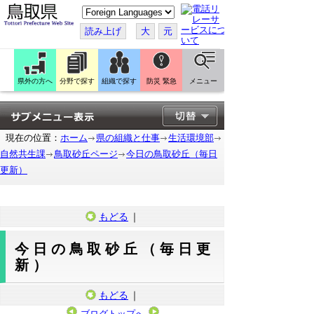
こ
の
ペ
読み上げ
大
元
ー
ジ
を
翻
訳
県外の方へ
分野で探す
組織で探す
防災 緊急
メニュー
す
る
現在の位置：
ホーム
県の組織と仕事
生活環境部
自然共生課
鳥取砂丘ページ
今日の鳥取砂丘（毎日
更新）
もどる
｜
今日の鳥取砂丘（毎日更
新）
もどる
｜
ブログトップへ