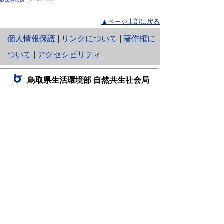
▲ページ上部に戻る
と
個人情報保護
|
リンクについて
|
著作権に
り
ついて
|
アクセシビリティ
ネ
鳥取県生活環境部 自然共生社会局
ッ
自然共生課
住所 〒680-8570
ト
鳥取県鳥取市東町1丁目220
へ
電話
0857-26-7199
ファクシミリ 0857-26-7561
の
E-mail
shizen-kyousei@pref.tottori.lg.jp
「メールでの問い合わせについてお願い」
ドメイン指定受信・拒否などの設定をされてい
る場合は、「@pref.tottori.lg.jp」からの電子メールを
受信可能な設定としてください。
鳥取砂丘レンジャー詰所
住所 〒689-0105
鳥取市福部町湯山2164-661