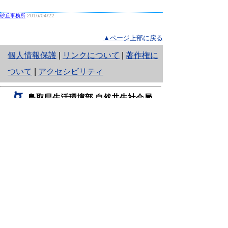
砂丘事務所
2016/04/22
▲ページ上部に戻る
と
個人情報保護
|
リンクについて
|
著作権に
り
ついて
|
アクセシビリティ
ネ
鳥取県生活環境部 自然共生社会局
ッ
自然共生課
住所 〒680-8570
ト
鳥取県鳥取市東町1丁目220
へ
電話
0857-26-7199
ファクシミリ 0857-26-7561
の
E-mail
shizen-kyousei@pref.tottori.lg.jp
「メールでの問い合わせについてお願い」
ドメイン指定受信・拒否などの設定をされてい
る場合は、「@pref.tottori.lg.jp」からの電子メールを
受信可能な設定としてください。
鳥取砂丘レンジャー詰所