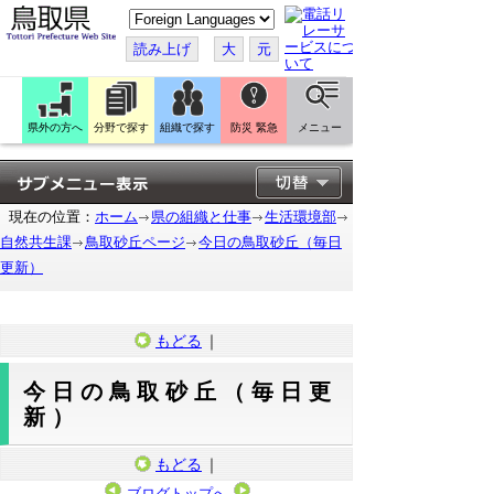
こ
の
ペ
読み上げ
大
元
ー
ジ
を
翻
訳
県外の方へ
分野で探す
組織で探す
防災 緊急
メニュー
す
る
現在の位置：
ホーム
県の組織と仕事
生活環境部
自然共生課
鳥取砂丘ページ
今日の鳥取砂丘（毎日
更新）
もどる
｜
今日の鳥取砂丘（毎日更
新）
もどる
｜
ブログトップへ