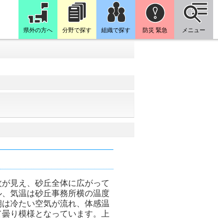
県外の方へ
分野で探す
組織で探す
防災 緊急
メニュー
紋が見え、砂丘全体に広がって
ル、気温は砂丘事務所横の温度
朝は冷たい空気が流れ、体感温
て曇り模様となっています。上