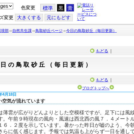
色変更
標準
黒
青
ズ変更
大
きくする
元
にもどす
環境部
自然共生課
鳥取砂丘ページ
今日の鳥取砂丘（毎日更新）
もどる
｜
今日の鳥取砂丘（毎日更新）
もどる
｜
ブログトップへ
6年4月18日
い空気が流れています
は薄雲が広がりどんよりとした空模様ですが、足下には風
す。午前９時現在の風向・風速は西北西の風７．４メート
１６．２度を示しています。暑かった昨日が嘘のよう、今
さらに低く感じます。予報では気温も上がらず一日を通し