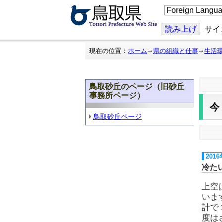
こ
の
ペ
ー
読み上げ
サイ
ジ
を
翻
現在の位置：
ホーム
県の組織と仕事
生活
訳
す
る
鳥取砂丘のページ（旧砂丘
事務所ページ）
鳥取砂丘ページ
201
冷た
上空
いま
計で
度は