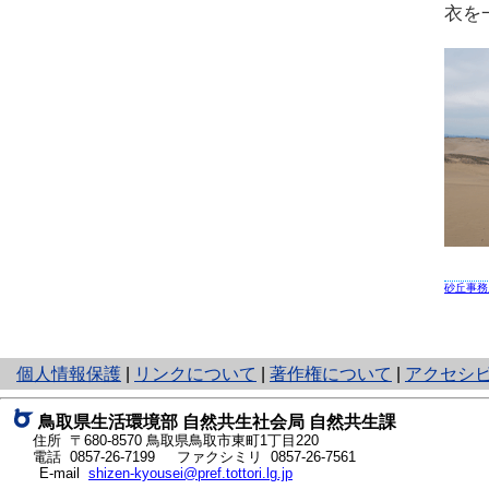
衣を
砂丘事務
と
個人情報保護
|
リンクについて
|
著作権について
|
アクセシ
り
ネ
鳥取県生活環境部 自然共生社会局 自然共生課
ッ
住所 〒680-8570
鳥取県鳥取市東町1丁目220
ト
電話
0857-26-7199
ファクシミリ 0857-26-7561
E-mail
shizen-kyousei@pref.tottori.lg.jp
へ