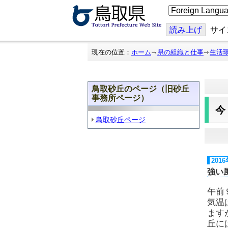
こ
の
ペ
ー
読み上げ
サイ
ジ
を
翻
現在の位置：
ホーム
県の組織と仕事
生活
訳
す
る
鳥取砂丘のページ（旧砂丘
事務所ページ）
鳥取砂丘ページ
201
強い
午前
気温
ます
丘に