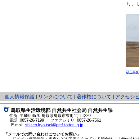
り、
砂丘事務
と
個人情報保護
|
リンクについて
|
著作権について
|
アクセシ
り
ネ
鳥取県生活環境部 自然共生社会局 自然共生課
ッ
住所 〒680-8570
鳥取県鳥取市東町1丁目220
ト
電話
0857-26-7199
ファクシミリ 0857-26-7561
E-mail
shizen-kyousei@pref.tottori.lg.jp
へ
の
「メールでの問い合わせについてお願い」
ドメイン指定受信・拒否などの設定をされている場合は、「@pref.tottor