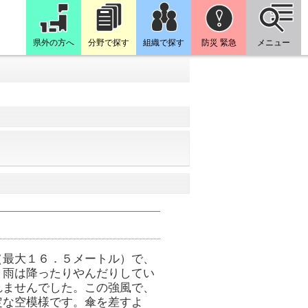
県外の方へ
分野で探す
組織で探す
防災 緊急
メニュー
（最大１６．５メートル）で、
、雨は降ったりやんだりしてい
れませんでした。この強風で、
定な空模様です。傘を差すよ