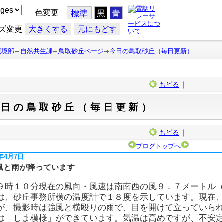
色変更
標準
黒
青
ズ変更
大
きくする
元
にもどす
環境部
自然共生課
鳥取砂丘ページ
今日の鳥取砂丘（毎日更新）
もどる
｜
今日の鳥取砂丘（毎日更新）
もどる
｜
ブログトップへ
6年4月7日
風と雨が降っています
９時１０分現在の風向・風速は南南西の風９．７メートル
は、砂丘事務所横の温度計で１８度を示しています。現在
が、撮影時は強風と横殴りの雨で、目を開けて立っていら
は「しま模様」ができています。気温は高めですが、不安