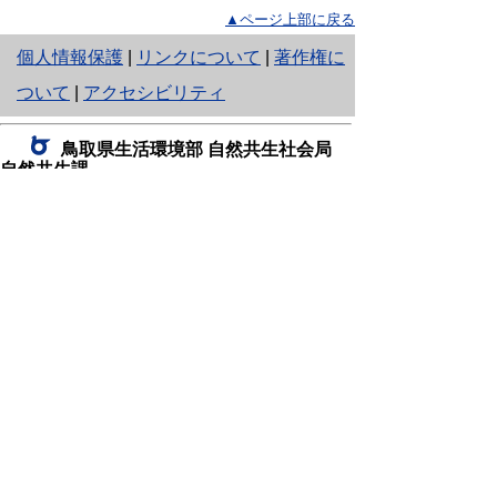
▲ページ上部に戻る
と
個人情報保護
|
リンクについて
|
著作権に
り
ついて
|
アクセシビリティ
ネ
鳥取県生活環境部 自然共生社会局
ッ
自然共生課
住所 〒680-8570
ト
鳥取県鳥取市東町1丁目220
へ
電話
0857-26-7199
ファクシミリ 0857-26-7561
の
E-mail
shizen-kyousei@pref.tottori.lg.jp
「メールでの問い合わせについてお願い」
ドメイン指定受信・拒否などの設定をされてい
る場合は、「@pref.tottori.lg.jp」からの電子メールを
受信可能な設定としてください。
鳥取砂丘レンジャー詰所
住所 〒689-0105
鳥取市福部町湯山2164-661
（一般財団法人自然公園財団鳥取支部