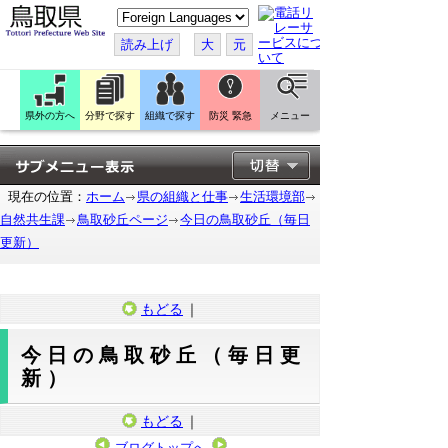
こ
の
ペ
読み上げ
大
元
ー
ジ
を
翻
訳
県外の方へ
分野で探す
組織で探す
防災 緊急
メニュー
す
る
現在の位置：
ホーム
県の組織と仕事
生活環境部
自然共生課
鳥取砂丘ページ
今日の鳥取砂丘（毎日
更新）
もどる
｜
今日の鳥取砂丘（毎日更
新）
もどる
｜
ブログトップへ