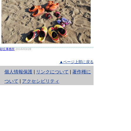
砂丘事務所
2016/03/28
▲ページ上部に戻る
と
個人情報保護
|
リンクについて
|
著作権に
り
ついて
|
アクセシビリティ
ネ
鳥取県生活環境部 自然共生社会局
ッ
自然共生課
住所 〒680-8570
ト
鳥取県鳥取市東町1丁目220
へ
電話
0857-26-7199
ファクシミリ 0857-26-7561
の