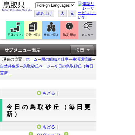
こ
の
ペ
読み上げ
大
元
ー
ジ
を
翻
訳
県外の方へ
分野で探す
組織で探す
防災 緊急
メニュー
す
る
現在の位置：
ホーム
県の組織と仕事
生活環境部
自然共生課
鳥取砂丘ページ
今日の鳥取砂丘（毎日
更新）
もどる
｜
今日の鳥取砂丘（毎日更
新）
もどる
｜
ブログトップへ