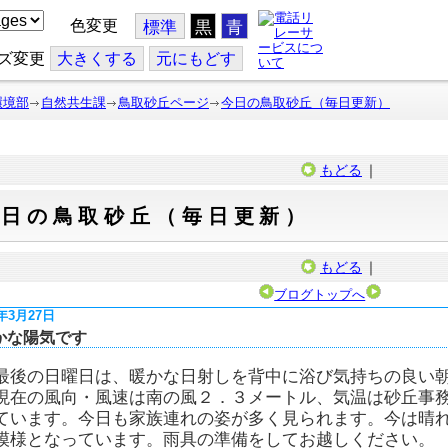
色変更
標準
黒
青
ズ変更
大
きくする
元
にもどす
環境部
自然共生課
鳥取砂丘ページ
今日の鳥取砂丘（毎日更新）
もどる
｜
今日の鳥取砂丘（毎日更新）
もどる
｜
ブログトップへ
6年3月27日
かな陽気です
最後の日曜日は、暖かな日射しを背中に浴び気持ちの良い
現在の風向・風速は南の風２．３メートル、気温は砂丘事
ています。今日も家族連れの姿が多く見られます。今は晴
模様となっています。雨具の準備をしてお越しください。