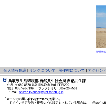
砂丘事務
と
個人情報保護
|
リンクについて
|
著作権について
|
アクセシ
り
ネ
鳥取県生活環境部 自然共生社会局 自然共生課
ッ
住所 〒680-8570
鳥取県鳥取市東町1丁目220
ト
電話
0857-26-7199
ファクシミリ 0857-26-7561
E-mail
shizen-kyousei@pref.tottori.lg.jp
へ
の
「メールでの問い合わせについてお願い」
ドメイン指定受信・拒否などの設定をされている場合は、「@pref.tottor