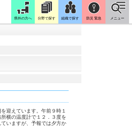
県外の方へ
分野で探す
組織で探す
防災 緊急
メニュー
朝を迎えています。午前９時１
務所横の温度計で１２．３度を
れていますが、予報では夕方か