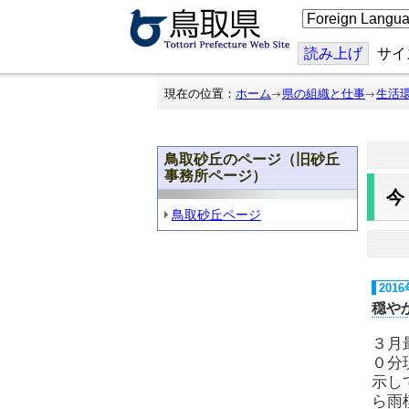
こ
の
ペ
ー
読み上げ
サイ
ジ
を
翻
現在の位置：
ホーム
県の組織と仕事
生活
訳
す
る
鳥取砂丘のページ（旧砂丘
事務所ページ）
鳥取砂丘ページ
201
穏や
３月
０分
示し
ら雨