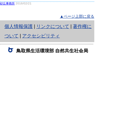
砂丘事務所
2016/02/21
▲ページ上部に戻る
と
個人情報保護
|
リンクについて
|
著作権に
り
ついて
|
アクセシビリティ
ネ
鳥取県生活環境部 自然共生社会局
ッ
自然共生課
住所 〒680-8570
ト
鳥取県鳥取市東町1丁目220
へ
電話
0857-26-7199
ファクシミリ 0857-26-7561
の
E-mail
shizen-kyousei@pref.tottori.lg.jp
「メールでの問い合わせについてお願い」
ドメイン指定受信・拒否などの設定をされてい
る場合は、「@pref.tottori.lg.jp」からの電子メールを
受信可能な設定としてください。
鳥取砂丘レンジャー詰所
住所 〒689-0105