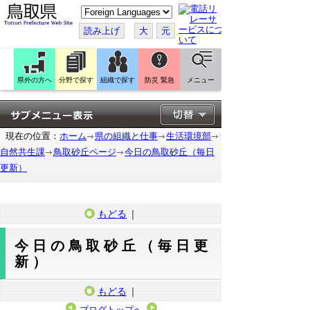
こ
の
ペ
読み上げ
大
元
ー
ジ
を
翻
訳
県外の方へ
分野で探す
組織で探す
防災 緊急
メニュー
す
る
現在の位置：
ホーム
県の組織と仕事
生活環境部
自然共生課
鳥取砂丘ページ
今日の鳥取砂丘（毎日
更新）
もどる
｜
今日の鳥取砂丘（毎日更
新）
もどる
｜
ブログトップへ