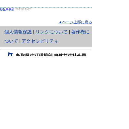
砂丘事務所
2015/11/07
▲ページ上部に戻る
と
個人情報保護
|
リンクについて
|
著作権に
り
ついて
|
アクセシビリティ
ネ
鳥取県生活環境部 自然共生社会局
ッ
自然共生課
住所 〒680-8570
ト
鳥取県鳥取市東町1丁目220
へ
電話
0857-26-7199
ファクシミリ 0857-26-7561
の
E-mail
shizen-kyousei@pref.tottori.lg.jp
「メールでの問い合わせについてお願い」
ドメイン指定受信・拒否などの設定をされてい
る場合は、「@pref.tottori.lg.jp」からの電子メールを
受信可能な設定としてください。
鳥取砂丘レンジャー詰所