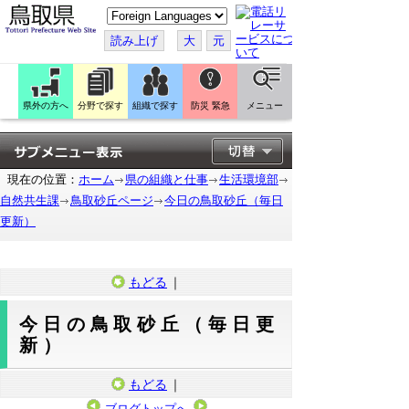
こ
の
ペ
読み上げ
大
元
ー
ジ
を
翻
訳
県外の方へ
分野で探す
組織で探す
防災 緊急
メニュー
す
る
現在の位置：
ホーム
県の組織と仕事
生活環境部
自然共生課
鳥取砂丘ページ
今日の鳥取砂丘（毎日
更新）
もどる
｜
今日の鳥取砂丘（毎日更
新）
もどる
｜
ブログトップへ