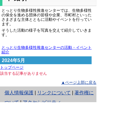
とっとり生物多様性推進センターでは、生物多様性
の保全を進める団体の皆様や企業、市町村といった
さまざまな主体とともに活動やイベントを行ってい
ます。
そうした活動の様子を写真を交えて紹介していきま
す。
とっとり生物多様性推進センターの活動・イベント
紹介
2024年5月
トップページ
該当する記事がありません
▲ページ上部に戻る
と
個人情報保護
|
リンクについて
|
著作権に
り
ついて
|
アクセシビリティ
ネ
鳥取県生活環境部 自然共生社会局
ッ
自然共生課
住所 〒680-8570
ト