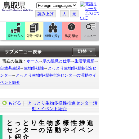
こ
の
ペ
読み上げ
大
元
ー
ジ
を
翻
訳
県外の方へ
分野で探す
組織で探す
防災 緊急
メニュー
す
る
現在の位置：
ホーム
県の組織と仕事
生活環境部
自然共生課
生物多様性
とっとり生物多様性推進セ
ンター
とっとり生物多様性推進センターの活動やイ
ベント紹介
もどる
｜
とっとり生物多様性推進センター活
動・イベント紹介
とっとり生物多様性推進
センターの活動やイベン
ト紹介