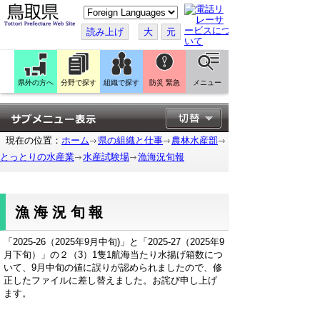
こ
の
ペ
読み上げ
大
元
ー
ジ
を
翻
訳
県外の方へ
分野で探す
組織で探す
防災 緊急
メニュー
す
る
現在の位置：
ホーム
県の組織と仕事
農林水産部
とっとりの水産業
水産試験場
漁海況旬報
漁海況旬報
「2025-26（2025年9月中旬)」と「2025-27（2025年9
月下旬）」の２（3）1隻1航海当たり水揚げ箱数につ
いて、9月中旬の値に誤りが認められましたので、修
正したファイルに差し替えました。お詫び申し上げ
ます。