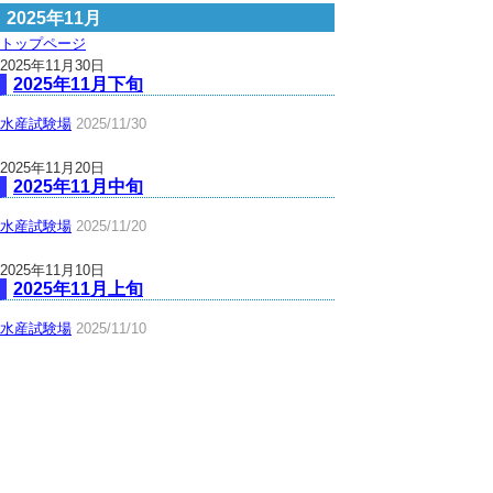
2025年11月
トップページ
2025年11月30日
2025年11月下旬
水産試験場
2025/11/30
2025年11月20日
2025年11月中旬
水産試験場
2025/11/20
2025年11月10日
2025年11月上旬
水産試験場
2025/11/10
▲ページ上部に戻る
と
個人情報保護
|
リンクについて
|
著作権に
り
ついて
|
アクセシビリティ
ネ