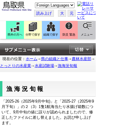
こ
の
ペ
読み上げ
大
元
ー
ジ
を
翻
訳
県外の方へ
分野で探す
組織で探す
防災 緊急
メニュー
す
る
現在の位置：
ホーム
県の組織と仕事
農林水産部
とっとりの水産業
水産試験場
漁海況旬報
漁海況旬報
「2025-26（2025年9月中旬)」と「2025-27（2025年9
月下旬）」の２（3）1隻1航海当たり水揚げ箱数につ
いて、9月中旬の値に誤りが認められましたので、修
正したファイルに差し替えました。お詫び申し上げ
ます。