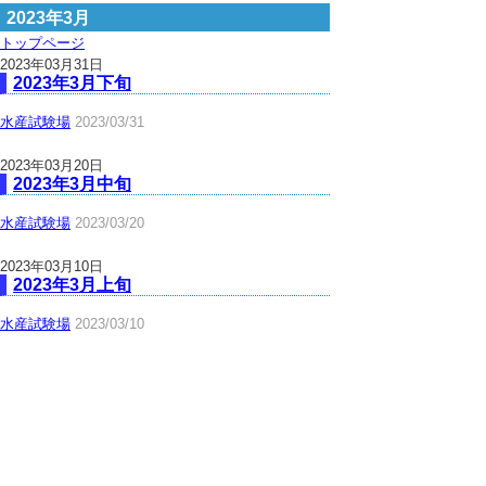
2023年3月
トップページ
2023年03月31日
2023年3月下旬
水産試験場
2023/03/31
2023年03月20日
2023年3月中旬
水産試験場
2023/03/20
2023年03月10日
2023年3月上旬
水産試験場
2023/03/10
▲ページ上部に戻る
と
個人情報保護
|
リンクについて
|
著作権に
り
ついて
|
アクセシビリティ
ネ