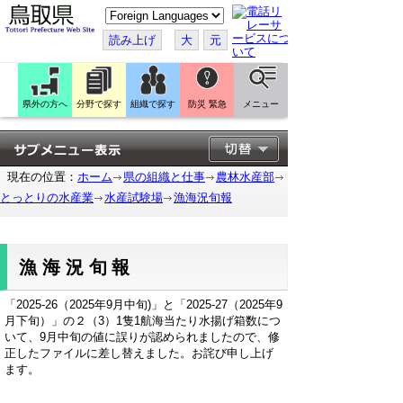
こ
の
ペ
読み上げ
大
元
ー
ジ
を
翻
訳
県外の方へ
分野で探す
組織で探す
防災 緊急
メニュー
す
る
現在の位置：
ホーム
県の組織と仕事
農林水産部
とっとりの水産業
水産試験場
漁海況旬報
漁海況旬報
「2025-26（2025年9月中旬)」と「2025-27（2025年9
月下旬）」の２（3）1隻1航海当たり水揚げ箱数につ
いて、9月中旬の値に誤りが認められましたので、修
正したファイルに差し替えました。お詫び申し上げ
ます。