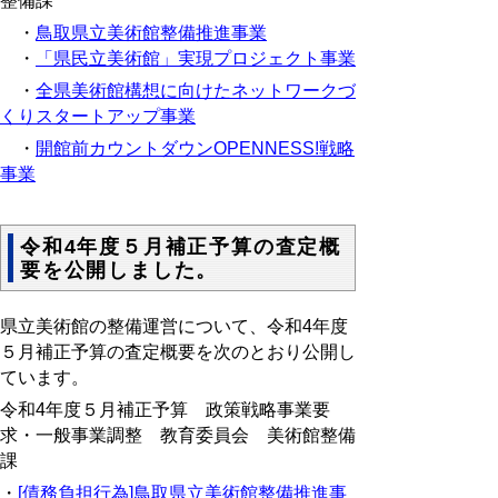
整備課
・
鳥取県立美術館整備推進事業
・
「県民立美術館」実現プロジェクト事業
・
全県美術館構想に向けたネットワークづ
くりスタートアップ事業
・
開館前カウントダウンOPENNESS!戦略
事業
令和4年度５月補正予算の査定概
要を公開しました。
県立美術館の整備運営について、令和4年度
５月補正予算の査定概要を次のとおり公開し
ています。
令和4年度５月補正予算 政策戦略事業要
求・一般事業調整 教育委員会 美術館整備
課
・
[債務負担行為]鳥取県立美術館整備推進事