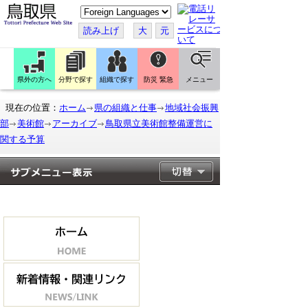
こ
の
ペ
読み上げ
大
元
ー
ジ
を
翻
訳
県外の方へ
分野で探す
組織で探す
防災 緊急
メニュー
す
る
現在の位置：
ホーム
県の組織と仕事
地域社会振興
部
美術館
アーカイブ
鳥取県立美術館整備運営に
関する予算