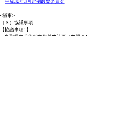
平成30年3月定例教育委員会
<議事>
（３）協議事項
【協議事項1】
鳥取県立美術館整備基本計画（中間まと
め）について
平成30年2月定例教育委員
会
平成30年2月19日開催の教育委員会に、次
のとおり報告しました。
委員会の概要等は、次のホームページをご
覧ください。
平成30年2月定例教育委員会
<議事>
（2）報告事項