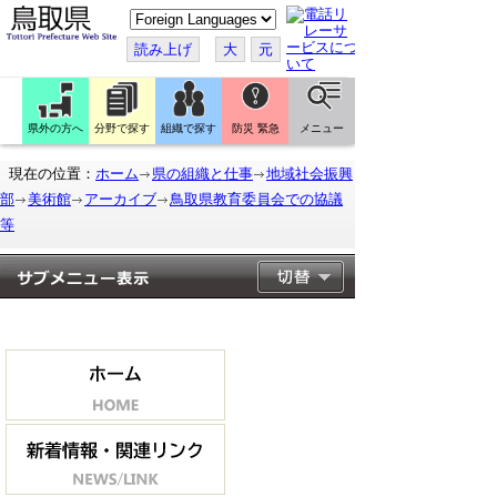
こ
の
ペ
読み上げ
大
元
ー
ジ
を
翻
訳
県外の方へ
分野で探す
組織で探す
防災 緊急
メニュー
す
る
現在の位置：
ホーム
県の組織と仕事
地域社会振興
部
美術館
アーカイブ
鳥取県教育委員会での協議
等