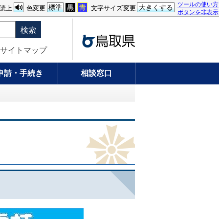
ツールの使い方
標準
黒
青
大きくする
読上
色変更
文字サイズ変更
ボタンを非表示
検索
サイトマップ
申請・手続き
相談窓口