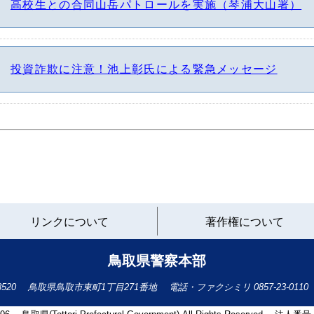
高校生との合同山岳パトロールを実施（琴浦大山署）
投資詐欺に注意！池上彰氏による緊急メッセージ
と
リンクについて
著作権について
り
ネ
ッ
鳥取県警察本部
ト
へ
-8520
鳥取県鳥取市東町1丁目271番地
電話・ファクシミリ
0857-23-0110
の