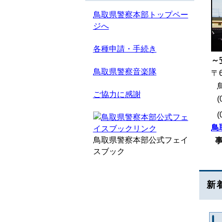
鳥取県警察本部トップペー
ジへ
各種申請・手続き
～
鳥取県警察音楽隊
〒
鳥
ご協力に感謝
(0
(0
鳥
鳥取県警察本部公式フェイ
スブック
新