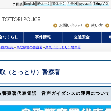
English
簡体中文
繁体中文
한국어
русский
Tiếng Việt
外国語
お問い合わせ
使い方
全なくらし
事件情報
交通安全
警察の組織
鳥取県警の警察署
鳥取（とっとり）警察署
取（とっとり）警察署
取警察署代表電話 音声ガイダンスの運用について