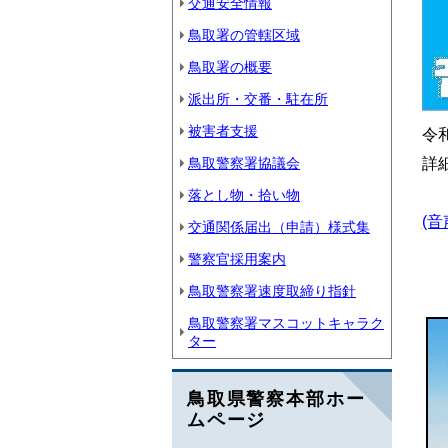
交通安全情報
鳥取署の管轄区域
鳥取署の概要
派出所・交番・駐在所
被害者支援
令
詳
鳥取警察署協議会
落とし物・拾い物
(音
交通関係届出（申請）様式集
警察官採用案内
鳥取警察署速度取締り指針
鳥取警察署マスコットキャラク
ター
鳥取県警察本部ホー
ムページ