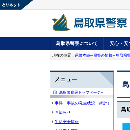
鳥取県警察について
安心・安
現在の位置：
県警本部
県警の情報
鳥取県
メニュー
鳥
鳥取警察署トップページへ
事件・事故の発生状況（統計）
鳥
お知らせ
生活安全情報